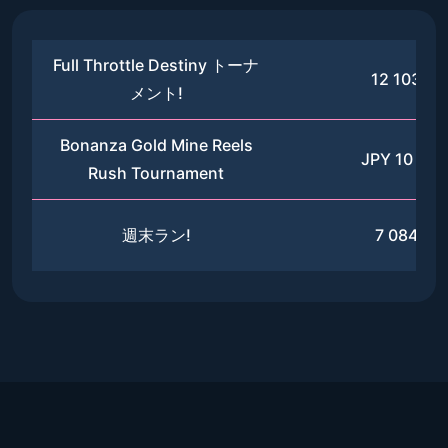
Full Throttle Destiny トーナ
12 103 20
メント!
Bonanza Gold Mine Reels
JPY 10 184
Rush Tournament
週末ラン!
7 084 80