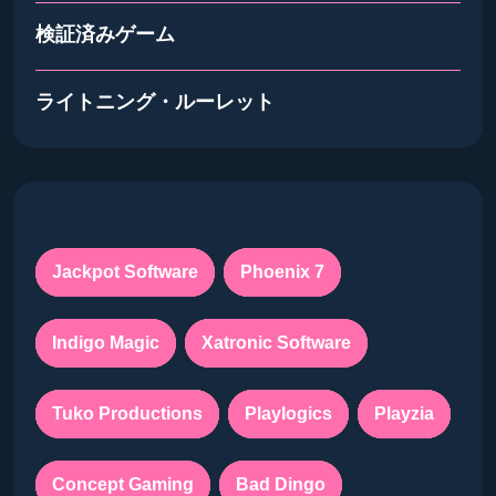
検証済みゲーム
ライトニング・ルーレット
Jackpot Software
Phoenix 7
Indigo Magic
Xatronic Software
Tuko Productions
Playlogics
Playzia
Concept Gaming
Bad Dingo